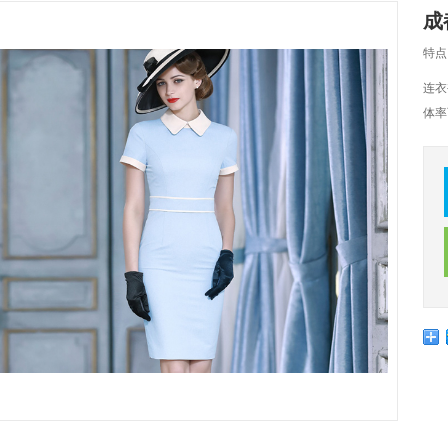
成
特点
连衣
体率