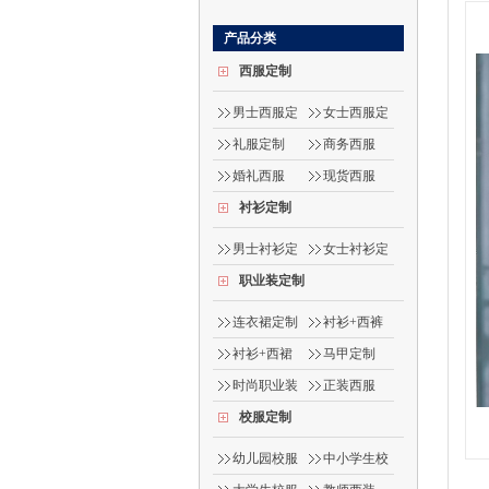
产品分类
西服定制
男士西服定
女士西服定
制
制
礼服定制
商务西服
婚礼西服
现货西服
衬衫定制
男士衬衫定
女士衬衫定
制
制
职业装定制
连衣裙定制
衬衫+西裤
衬衫+西裙
马甲定制
时尚职业装
正装西服
校服定制
幼儿园校服
中小学生校