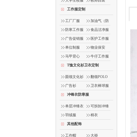
服
大学生校服
教师西装
工作服定制
工厂厂服
加油气（防
静电）
防寒工作服
食品洁净服
广告促销服
医护工作服
单位制服
物业保安
马甲背心
牛仔工作服
T恤文化衫卫衣定制
圆领文化衫
翻领POLO
衫
广告衫
卫衣棒球服
冲锋衣防寒服
单层冲锋衣
可拆卸冲锋
衣
羽绒服
棉衣
其他配饰
工作帽
大褂