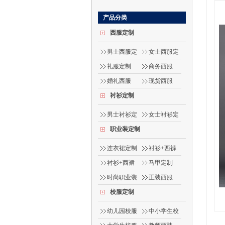
产品分类
西服定制
男士西服定
女士西服定
制
制
礼服定制
商务西服
婚礼西服
现货西服
衬衫定制
男士衬衫定
女士衬衫定
制
制
职业装定制
连衣裙定制
衬衫+西裤
衬衫+西裙
马甲定制
时尚职业装
正装西服
校服定制
幼儿园校服
中小学生校