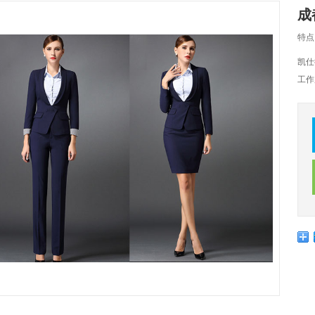
成
特点
凯仕
工作