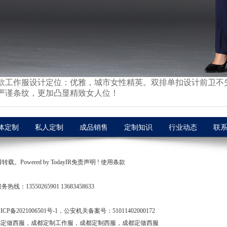
款工作服设计定位：优雅，城市女性精英。双排单扣设计前卫不
严谨条纹，更加凸显精致女人位！
体定制
私人定制
成品销售
定制知识
行业动态
联
owered by TodayIR免责声明 ! 使用条款
务热线：13550265901 13683458633
ICP备2021006501号-1，公安机关备案号：51011402000172
都定做西服，成都定制工作服，成都定制西服，成都定做西服