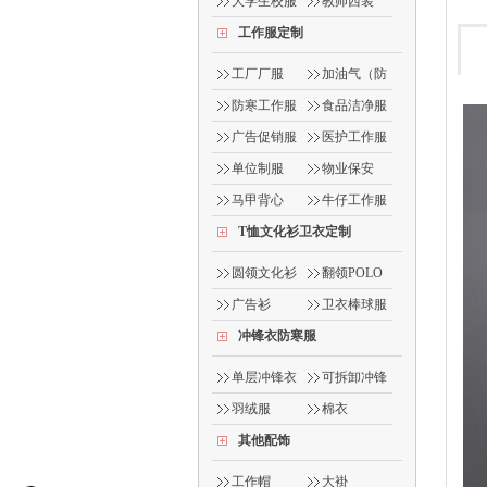
服
大学生校服
教师西装
工作服定制
工厂厂服
加油气（防
静电）
防寒工作服
食品洁净服
广告促销服
医护工作服
单位制服
物业保安
马甲背心
牛仔工作服
T恤文化衫卫衣定制
圆领文化衫
翻领POLO
衫
广告衫
卫衣棒球服
冲锋衣防寒服
单层冲锋衣
可拆卸冲锋
衣
羽绒服
棉衣
其他配饰
工作帽
大褂